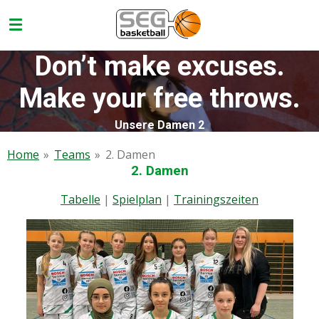
Zum
Hauptinhalt
springen
Don’t make excuses.
Make your free throws.
Unsere Damen 2
Home
»
Teams
»
2. Damen
2. Damen
Tabelle
|
Spielplan
|
Trainingszeiten