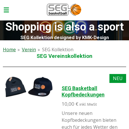
Zum
Hauptinhalt
springen
Shopping is also a sport
SEG Kollektion designed by KMK-Design
Home
»
Verein
»
SEG Kollektion
SEG Vereinskollektion
NEU
SEG Basketball
Kopfbedeckungen
10,00 €
inkl. MwSt
Unsere neuen
Kopfbedeckungen bieten
euch für jedes Wetter den