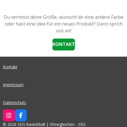
Du vermisst deine Größe, wünscht dir eine andere Farbe
oder hast eine Idee für ein neues Produkt? Dann sprich
uns an!
KONTAKT
Kontakt
Impressum
Datenschutz
I
F
N
A
© 2026 SEG Basketball | Ohnegleichen - SEG