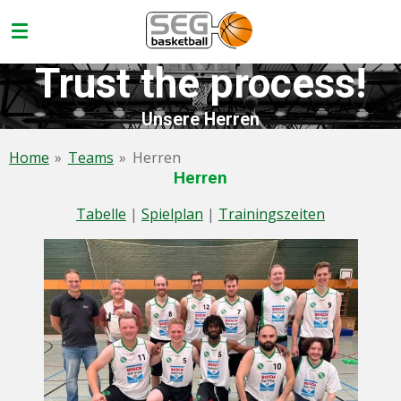
Zum
Hauptinhalt
springen
Trust the process!
Unsere Herren
Home
»
Teams
»
Herren
Herren
Tabelle
|
Spielplan
|
Trainingszeiten