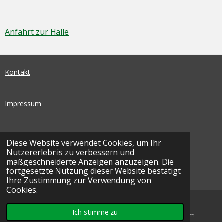
Anfahrt zur Halle
Kontakt
Impressum
Datenschutz
Diese Website verwendet Cookies, um Ihr
Nutzererlebnis zu verbessern und
I
F
maßgeschneiderte Anzeigen anzuzeigen. Die
N
A
fortgesetzte Nutzung dieser Website bestätigt
© 2026 SEG Basketball | Ohnegleichen - SEG
S
C
Ihre Zustimmung zur Verwendung von
T
E
Cookies.
A
B
G
O
Ich stimme zu
E-Mail
Karte
Instagram
R
O