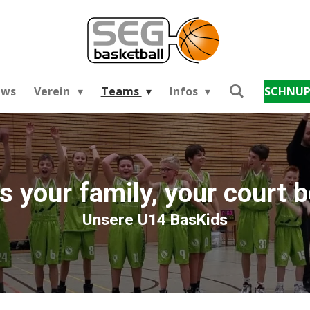
ews
Verein
Teams
Infos
SCHNUP
 your family, your court
Unsere U14 BasKids