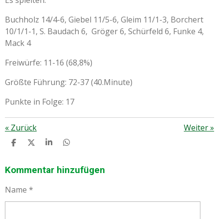
Buchholz 14/4-6, Giebel 11/5-6, Gleim 11/1-3, Borchert
10/1/1-1, S. Baudach 6, Gröger 6, Schürfeld 6, Funke 4,
Mack 4
Freiwürfe: 11-16 (68,8%)
Größte Führung: 72-37 (40.Minute)
Punkte in Folge: 17
«
Zurück
Weiter
»
T
T
T
T
E
E
E
E
I
I
I
I
L
L
L
L
Kommentar hinzufügen
E
E
E
E
N
N
N
N
Name *