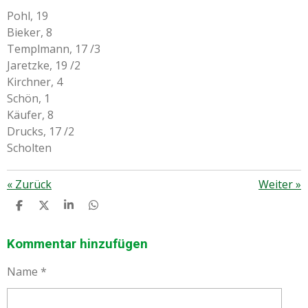
Pohl, 19
Bieker, 8
Templmann, 17 /3
Jaretzke, 19 /2
Kirchner, 4
Schön, 1
Käufer, 8
Drucks, 17 /2
Scholten
«
Zurück
Weiter
»
T
T
T
T
E
E
E
E
I
I
I
I
L
L
L
L
Kommentar hinzufügen
E
E
E
E
N
N
N
N
Name *