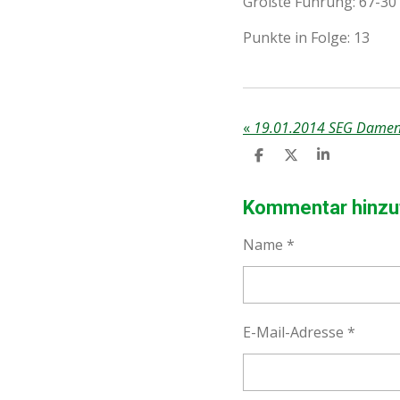
Größte Führung: 67-30 
Punkte in Folge: 13
«
T
T
T
E
E
E
I
I
I
L
L
L
Kommentar hinzu
E
E
E
N
N
N
Name *
E-Mail-Adresse *