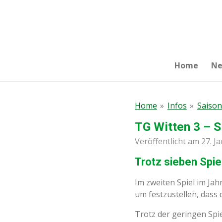
Zum
Hauptinhalt
springen
Home
N
Home
»
Infos
»
Saison
TG Witten 3 – S
Veröffentlicht am 27. J
Trotz sieben Spi
Im zweiten Spiel im Ja
um festzustellen, dass 
Trotz der geringen Spie