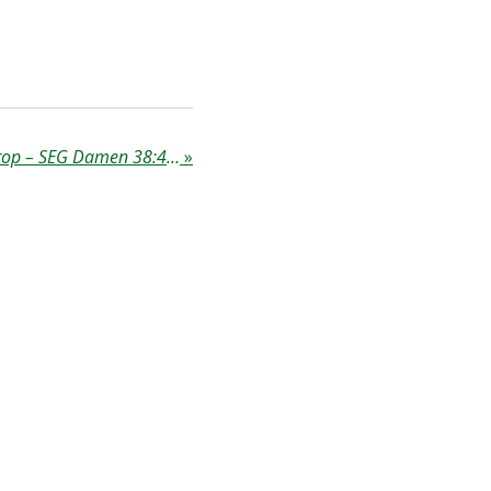
26.01.2014 Dortmund Barop – SEG Damen 38:45 (19:28)
»