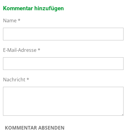
I
I
I
I
L
L
L
L
Kommentar hinzufügen
E
E
E
E
N
N
N
N
Name *
E-Mail-Adresse *
Nachricht *
KOMMENTAR ABSENDEN