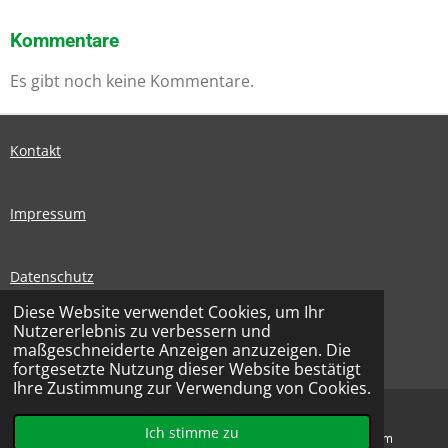
Kommentare
Es gibt noch keine Kommentare.
Kontakt
Impressum
Datenschutz
Diese Website verwendet Cookies, um Ihr
I
F
Nutzererlebnis zu verbessern und
N
A
maßgeschneiderte Anzeigen anzuzeigen. Die
© 2026 SEG Basketball | Ohnegleichen - SEG
S
C
fortgesetzte Nutzung dieser Website bestätigt
T
E
Ihre Zustimmung zur Verwendung von Cookies.
A
B
G
O
Ich stimme zu
E-Mail
Karte
Instagram
R
O