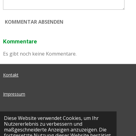
KOMMENTAR ABSENDEN
Kommentare
Es gibt noch keine Kommentare.
Kontakt
Impressum
Datenschutz
Diese Website verwendet Cookies, um Ihr
Nutzererlebnis zu verbessern und
I
F
maßgeschneiderte Anzeigen anzuzeigen. Die
N
A
fortgesetzte Nutzung dieser Website bestätigt