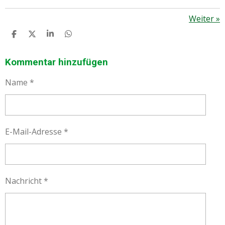
Weiter
»
T
T
T
T
E
E
E
E
I
I
I
I
L
L
L
L
Kommentar hinzufügen
E
E
E
E
N
N
N
N
Name *
E-Mail-Adresse *
Nachricht *