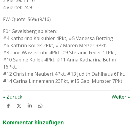
3.Viertel: 11:10
4.Viertel: 24:9
FW-Quote: 56% (9/16)
Für Gevelsberg spielten:
#4 Katharina Kalkühler 4Pkt, #5 Vanessa Betzing
#6 Kathrin Kollek 2Pkt, #7 Maren Melzer 3Pkt,
#8 Tine Wasserfuhr 4Pkt, #9 Stefanie Feder 11Pkt,
#10 Sabine Kollek 4Pkt, #11 Anna Katharina Behm
16Pkt,
#12 Christine Neubert 4Pkt, #13 Judith Dahlhaus 6Pkt,
#14 Carina Linnemann 23Pkt, #15 Gabi Münster 7Pkt
«
Zurück
Weiter
»
T
T
T
T
E
E
E
E
I
I
I
I
L
L
L
L
Kommentar hinzufügen
E
E
E
E
N
N
N
N