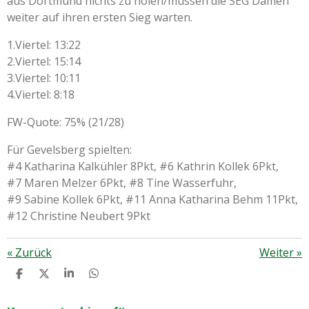
aus Dortmund nichts zu holen/müssen die SEG Damen
weiter auf ihren ersten Sieg warten.
1.Viertel: 13:22
2.Viertel: 15:14
3.Viertel: 10:11
4.Viertel: 8:18
FW-Quote: 75% (21/28)
Für Gevelsberg spielten:
#4 Katharina Kalkühler 8Pkt, #6 Kathrin Kollek 6Pkt,
#7 Maren Melzer 6Pkt, #8 Tine Wasserfuhr,
#9 Sabine Kollek 6Pkt, #11 Anna Katharina Behm 11Pkt,
#12 Christine Neubert 9Pkt
«
Zurück
Weiter
»
T
T
T
T
E
E
E
E
I
I
I
I