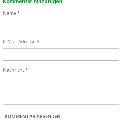
L
L
L
L
Kommentar hinzufügen
E
E
E
E
N
N
N
N
Name *
E-Mail-Adresse *
Nachricht *
KOMMENTAR ABSENDEN