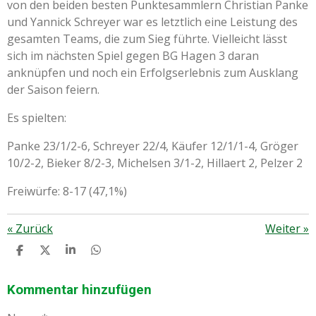
von den beiden besten Punktesammlern Christian Panke
und Yannick Schreyer war es letztlich eine Leistung des
gesamten Teams, die zum Sieg führte. Vielleicht lässt
sich im nächsten Spiel gegen BG Hagen 3 daran
anknüpfen und noch ein Erfolgserlebnis zum Ausklang
der Saison feiern.
Es spielten:
Panke 23/1/2-6, Schreyer 22/4, Käufer 12/1/1-4, Gröger
10/2-2, Bieker 8/2-3, Michelsen 3/1-2, Hillaert 2, Pelzer 2
Freiwürfe: 8-17 (47,1%)
«
Zurück
Weiter
»
T
T
T
T
E
E
E
E
I
I
I
I
L
L
L
L
Kommentar hinzufügen
E
E
E
E
N
N
N
N