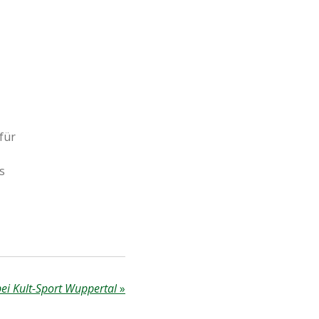
für
s
bei Kult-Sport Wuppertal
»