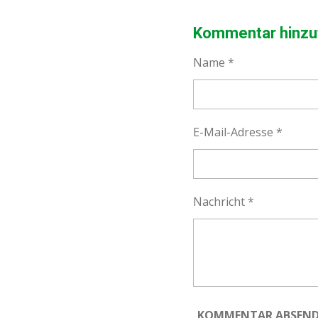
E
E
E
I
I
I
L
L
L
Kommentar hinzu
E
E
E
N
N
N
Name *
E-Mail-Adresse *
Nachricht *
KOMMENTAR ABSEN