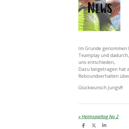
Im Grunde genommen hab
Teamplay und dadurch, 
uns entschieden,.
Dazu beigetragen hat a
Reboundverhalten über 
Glückwunsch Jungs!!!
«
Heimspieltag No 2
T
T
T