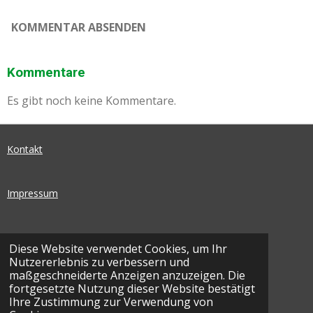
KOMMENTAR ABSENDEN
Kommentare
Es gibt noch keine Kommentare.
Kontakt
Impressum
Datenschutz
Diese Website verwendet Cookies, um Ihr
Nutzererlebnis zu verbessern und
I
F
maßgeschneiderte Anzeigen anzuzeigen. Die
N
A
fortgesetzte Nutzung dieser Website bestätigt
© 2026 SEG Basketball | Ohnegleichen - SEG
S
C
Ihre Zustimmung zur Verwendung von