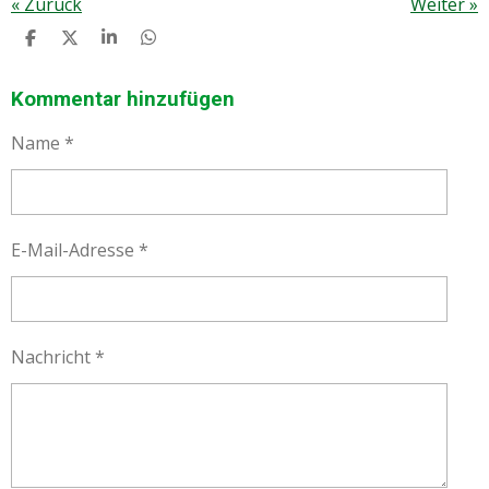
«
Zurück
Weiter
»
T
T
T
T
E
E
E
E
I
I
I
I
L
L
L
L
Kommentar hinzufügen
E
E
E
E
N
N
N
N
Name *
E-Mail-Adresse *
Nachricht *