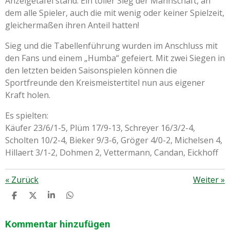
Anzeigetafel stand. Ein toller Sieg der Mannschaft, an
dem alle Spieler, auch die mit wenig oder keiner Spielzeit,
gleichermaßen ihren Anteil hatten!
Sieg und die Tabellenführung wurden im Anschluss mit
den Fans und einem „Humba“ gefeiert. Mit zwei Siegen in
den letzten beiden Saisonspielen können die
Sportfreunde den Kreismeistertitel nun aus eigener
Kraft holen.
Es spielten:
Käufer 23/6/1-5, Plüm 17/9-13, Schreyer 16/3/2-4,
Scholten 10/2-4, Bieker 9/3-6, Gröger 4/0-2, Michelsen 4,
Hillaert 3/1-2, Dohmen 2, Vettermann, Candan, Eickhoff
«
Zurück
Weiter
»
T
T
T
T
E
E
E
E
I
I
I
I
L
L
L
L
Kommentar hinzufügen