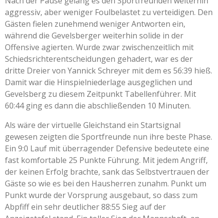
Nach der Pause gelang es den Sportfreunden weiterhin
aggressiv, aber weniger Foulbelastet zu verteidigen. Den
Gästen fielen zunehmend weniger Antworten ein,
während die Gevelsberger weiterhin solide in der
Offensive agierten. Wurde zwar zwischenzeitlich mit
Schiedsrichterentscheidungen gehadert, war es der
dritte Dreier von Yannick Schreyer mit dem es 56:39 hieß.
Damit war die Hinspielniederlage ausgeglichen und
Gevelsberg zu diesem Zeitpunkt Tabellenführer. Mit
60:44 ging es dann die abschließenden 10 Minuten.
Als wäre der virtuelle Gleichstand ein Startsignal
gewesen zeigten die Sportfreunde nun ihre beste Phase.
Ein 9:0 Lauf mit überragender Defensive bedeutete eine
fast komfortable 25 Punkte Führung. Mit jedem Angriff,
der keinen Erfolg brachte, sank das Selbstvertrauen der
Gäste so wie es bei den Hausherren zunahm. Punkt um
Punkt wurde der Vorsprung ausgebaut, so dass zum
Abpfiff ein sehr deutlicher 88:55 Sieg auf der