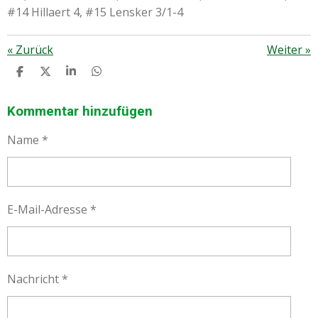
#14 Hillaert 4, #15 Lensker 3/1-4
«
Zurück
Weiter
»
T
T
T
T
E
E
E
E
I
I
I
I
L
L
L
L
Kommentar hinzufügen
E
E
E
E
N
N
N
N
Name *
E-Mail-Adresse *
Nachricht *