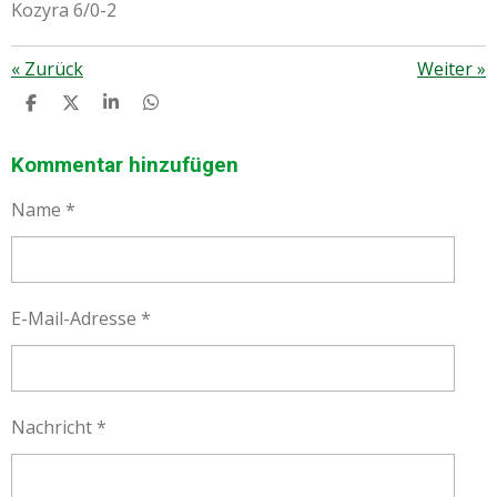
Kozyra 6/0-2
«
Zurück
Weiter
»
T
T
T
T
E
E
E
E
I
I
I
I
L
L
L
L
Kommentar hinzufügen
E
E
E
E
N
N
N
N
Name *
E-Mail-Adresse *
Nachricht *