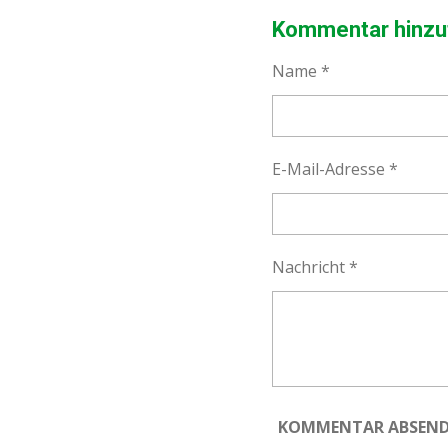
I
I
I
L
L
L
Kommentar hinzu
E
E
E
N
N
N
Name *
E-Mail-Adresse *
Nachricht *
KOMMENTAR ABSEN