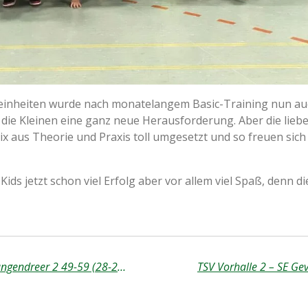
geinheiten wurde nach monatelangem Basic-Training nun auc
die Kleinen eine ganz neue Herausforderung. Aber die lieb
x aus Theorie und Praxis toll umgesetzt und so freuen sich a
ds jetzt schon viel Erfolg aber vor allem viel Spaß, denn die
SE Gevelsberg 2 – BC Langendreer 2 49-59 (28-25)
TSV Vorhalle 2 – SE Ge