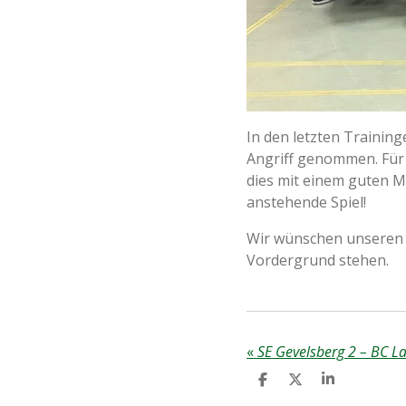
In den letzten Trainin
Angriff genommen. Für 
dies mit einem guten Mi
anstehende Spiel!
Wir wünschen unseren Ki
Vordergrund stehen.
«
T
T
T
E
E
E