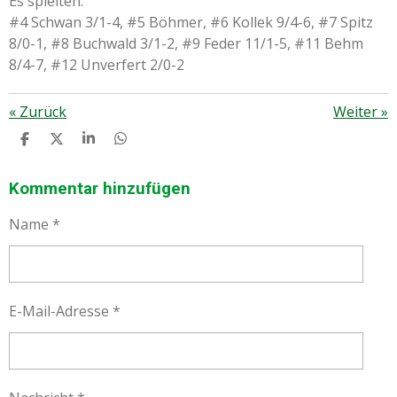
Es spielten:
#4 Schwan 3/1-4, #5 Böhmer, #6 Kollek 9/4-6, #7 Spitz
8/0-1, #8 Buchwald 3/1-2, #9 Feder 11/1-5, #11 Behm
8/4-7, #12 Unverfert 2/0-2
«
Zurück
Weiter
»
T
T
T
T
E
E
E
E
I
I
I
I
L
L
L
L
Kommentar hinzufügen
E
E
E
E
N
N
N
N
Name *
E-Mail-Adresse *