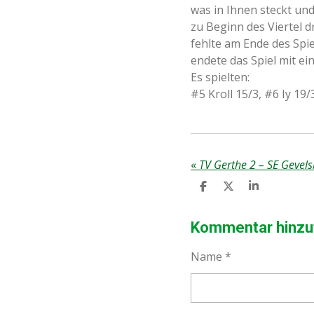
was in Ihnen steckt und
zu Beginn des Viertel d
fehlte am Ende des Spie
endete das Spiel mit ei
Es spielten:
#5 Kroll 15/3, #6 Iy 19
«
TV Gerthe 2 – SE Gevels
T
T
T
E
E
E
I
I
I
L
L
L
Kommentar hinzu
E
E
E
N
N
N
Name *