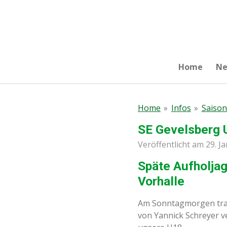
Zum
Hauptinhalt
springen
Home
N
Home
»
Infos
»
Saison
SE Gevelsberg U
Veröffentlicht am 29. J
Späte Aufholjag
Vorhalle
Am Sonntagmorgen traf 
von Yannick Schreyer v