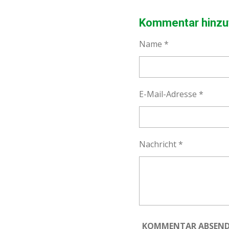
E
E
E
I
I
I
L
L
L
Kommentar hinzu
E
E
E
N
N
N
Name *
E-Mail-Adresse *
Nachricht *
KOMMENTAR ABSEN