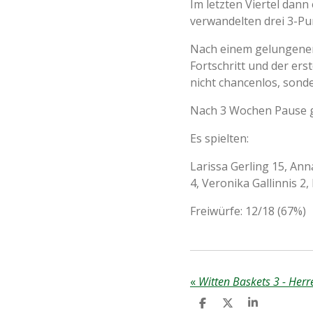
Im letzten Viertel dann
verwandelten drei 3-Pu
Nach einem gelungenen 
Fortschritt und der ers
nicht chancenlos, sond
Nach 3 Wochen Pause g
Es spielten:
Larissa Gerling 15, An
4, Veronika Gallinnis 2,
Freiwürfe: 12/18 (67%)
«
Witten Baskets 3 - Herr
T
T
T