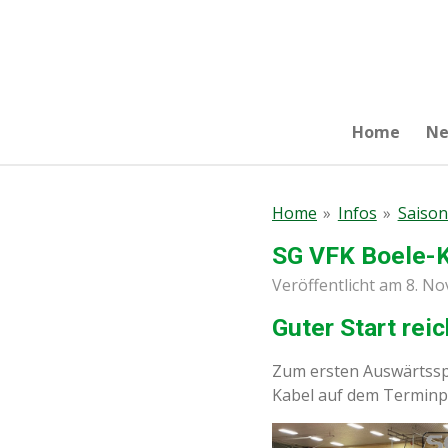
Zum
Hauptinhalt
springen
Home
N
Home
»
Infos
»
Saison
SG VFK Boele-K
Veröffentlicht am 8. N
Guter Start reic
Zum ersten Auswärtsspi
Kabel auf dem Terminp