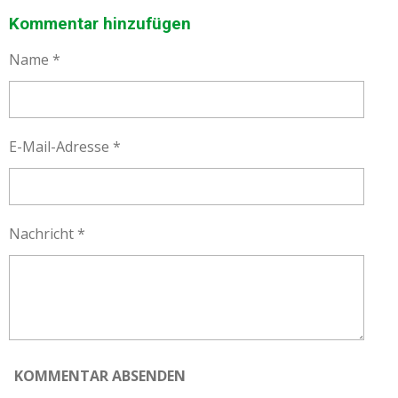
I
I
I
I
L
L
L
L
Kommentar hinzufügen
E
E
E
E
N
N
N
N
Name *
E-Mail-Adresse *
Nachricht *
KOMMENTAR ABSENDEN