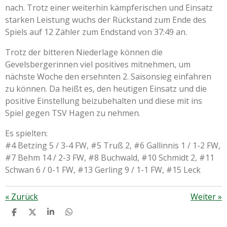
nach. Trotz einer weiterhin kämpferischen und Einsatz
starken Leistung wuchs der Rückstand zum Ende des
Spiels auf 12 Zähler zum Endstand von 37:49 an.
Trotz der bitteren Niederlage können die
Gevelsbergerinnen viel positives mitnehmen, um
nächste Woche den ersehnten 2. Saisonsieg einfahren
zu können. Da heißt es, den heutigen Einsatz und die
positive Einstellung beizubehalten und diese mit ins
Spiel gegen TSV Hagen zu nehmen.
Es spielten:
#4 Betzing 5 / 3-4 FW, #5 Truß 2, #6 Gallinnis 1 / 1-2 FW,
#7 Behm 14 / 2-3 FW, #8 Buchwald, #10 Schmidt 2, #11
Schwan 6 / 0-1 FW, #13 Gerling 9 / 1-1 FW, #15 Leck
«
Zurück
Weiter
»
T
T
T
T
E
E
E
E