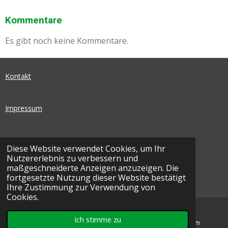
Kommentare
Es gibt noch keine Kommentare.
Kontakt
Impressum
Datenschutz
Diese Website verwendet Cookies, um Ihr
Nutzererlebnis zu verbessern und
I
F
maßgeschneiderte Anzeigen anzuzeigen. Die
N
A
fortgesetzte Nutzung dieser Website bestätigt
© 2026 SEG Basketball | Ohnegleichen - SEG
S
C
Ihre Zustimmung zur Verwendung von
T
E
Cookies.
A
B
G
O
Ich stimme zu
E-Mail
Karte
Instagram
R
O