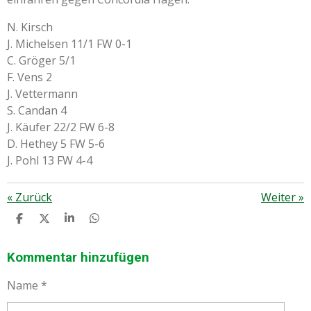
N. Kirsch
J. Michelsen 11/1 FW 0-1
C. Gröger 5/1
F. Vens 2
J. Vettermann
S. Candan 4
J. Käufer 22/2 FW 6-8
D. Hethey 5 FW 5-6
J. Pohl 13 FW 4-4
«
Zurück
Weiter
»
T
T
T
T
E
E
E
E
I
I
I
I
L
L
L
L
Kommentar hinzufügen
E
E
E
E
N
N
N
N
Name *