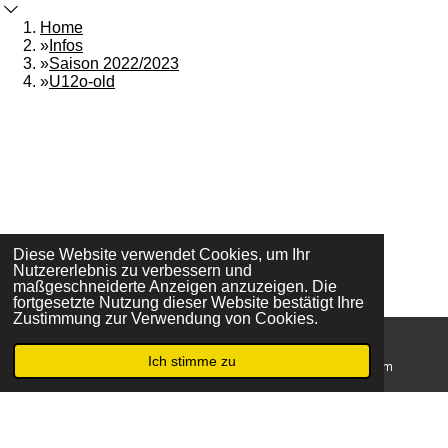
Home
»
Infos
»
Saison 2022/2023
»
U12o-old
Kontakt
Impressum
Datenschutz
Diese Website verwendet Cookies, um Ihr
Nutzererlebnis zu verbessern und
I
F
maßgeschneiderte Anzeigen anzuzeigen. Die
fortgesetzte Nutzung dieser Website bestätigt Ihre
n
a
© 2026 SEG Basketball | Ohnegleichen - SEG
Zustimmung zur Verwendung von Cookies.
s
c
t
e
Ich stimme zu
a
b
E-Mail
Karte
Instagram
g
o
r
o
a
k
m