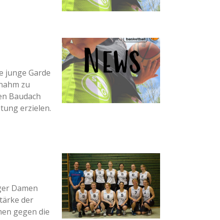
ie junge Garde
rnahm zu
ren Baudach
tung erzielen.
rger Damen
tärke der
amen gegen die