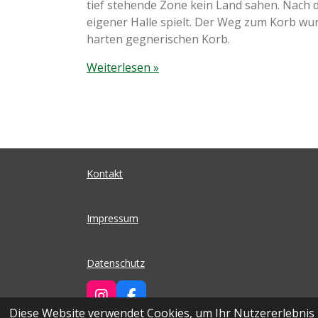
tief stehende Zone kein Land sahen. Nach 
eigener Halle spielt. Der Weg zum Korb wur
harten gegnerischen Korb.
Weiterlesen »
Kontakt
Impressum
Datenschutz
I
F
Diese Website verwendet Cookies, um Ihr Nutzererlebnis
N
A
© 2026 SEG Basketball | Ohnegleichen - SEG