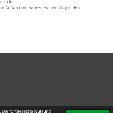
eich in
 von Außen fand nahezu nie den Weg in den
. Die fortgesetzte Nutzung