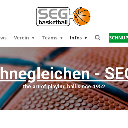
ews
Verein
Teams
Infos
SCHNUP
hnegleichen - SE
the art of playing ball since 1952