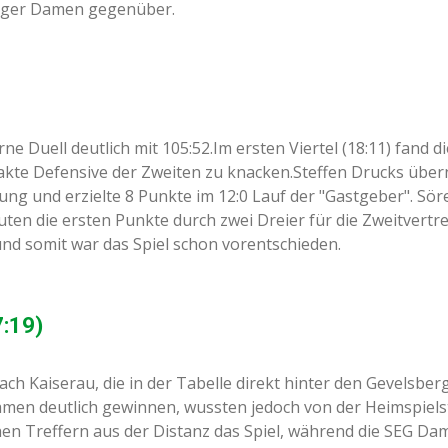
erger Damen gegenüber.
ne Duell deutlich mit 105:52.Im ersten Viertel (18:11) fand d
mpakte Defensive der Zweiten zu knacken.Steffen Drucks übe
ung und erzielte 8 Punkte im 12:0 Lauf der "Gastgeber". Sö
ten die ersten Punkte durch zwei Dreier für die Zweitvertre
und somit war das Spiel schon vorentschieden.
:19)
h Kaiserau, die in der Tabelle direkt hinter den Gevelsbe
amen deutlich gewinnen, wussten jedoch von der Heimspiels
hen Treffern aus der Distanz das Spiel, während die SEG D