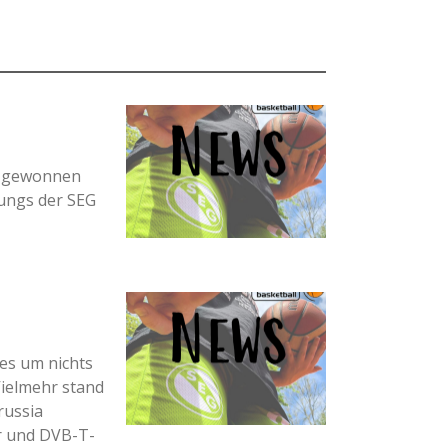
t gewonnen
Jungs der SEG
 es um nichts
Vielmehr stand
russia
er und DVB-T-