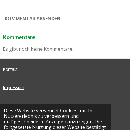
KOMMENTAR ABSENDEN
Kommentare
Es gibt noch keine Kommentare.
Kontakt
Impressum
Datenschutz
Diese Website verwendet Cookies, um Ihr
Nutzererlebnis zu verbessern und
I
F
maßgeschneiderte Anzeigen anzuzeigen. Die
N
A
fortgesetzte Nutzung dieser Website bestätigt
© 2026 SEG Basketball | Ohnegleichen - SEG