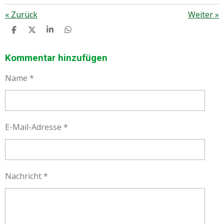
«
Zurück
Weiter
»
T
T
T
T
E
E
E
E
I
I
I
I
L
L
L
L
Kommentar hinzufügen
E
E
E
E
N
N
N
N
Name *
E-Mail-Adresse *
Nachricht *