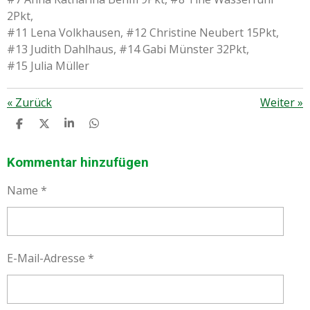
2Pkt,
#11 Lena Volkhausen, #12 Christine Neubert 15Pkt,
#13 Judith Dahlhaus, #14 Gabi Münster 32Pkt,
#15 Julia Müller
«
Zurück
Weiter
»
T
T
T
T
E
E
E
E
I
I
I
I
L
L
L
L
Kommentar hinzufügen
E
E
E
E
N
N
N
N
Name *
E-Mail-Adresse *